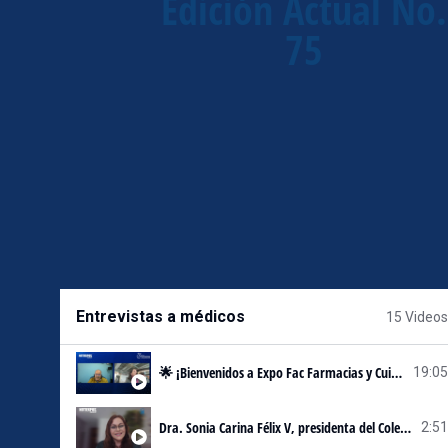
Edición Actual No.
75
Entrevistas a médicos
15 Videos
🌟 ¡Bienvenidos a Expo Fac Farmacias y Cuidado Personal! 🌟
19:05
Dra. Sonia Carina Félix V, presidenta del Colegio de Medicina Familiar de Baja California Sur.
2:51