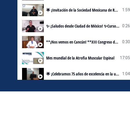
🌟 ¡Invitación de la Sociedad Mexicana de Radiología! 🌟
1:59
✨ ¡Saludos desde Ciudad de México! ✨Curso en Colgajos de Miembro Superior**
0:26
**¡Nos vemos en Cancún! **XIII Congreso de la Asociación Mexicana de Cirugía de Mano**
0:30
Mes mundial de la Atrofia Muscular Espinal
17:05
🌟 ¡Celebramos 75 años de excelencia en la urología! Dr. Román Carvajal García
1:04
🌍 IX Congreso Internacional de AMEEMCTI | 2-5 de octubre
4:26
Curso Magno AMOP Oaxaca 2024 - 40º Aniversario
1:02
Entrevista Dr. Chable Chan
11:37